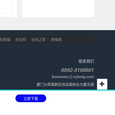
创客猫
创业邦
站长之家
虎嗅网
构实
联系我们
会
4182
0592-3198601
business
cyfeng.com
5194
厦门火炬高新区创业园创业大厦五层
立即下载
有