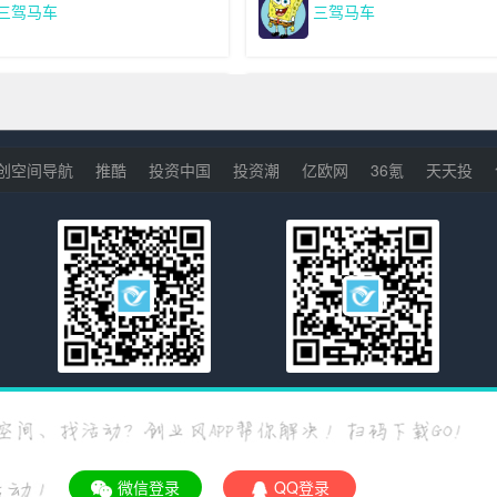
三驾马车
三驾马车
创空间导航
推酷
投资中国
投资潮
亿欧网
36氪
天天投
图灵50周年大会 - 中国
SDCC 2017互联网应用架
战峰会
-05-12 08:30:23
2017-03-19 08:00:43
“绿色节能”资本对接活动
2018中国外汇投资交易峰
0
4669
上海
0
-06-15 15:00:50
2018-04-20 08:00:13
Lycinn
Lycinn
0
3909
上海
0
创业风手机客户端
创业风微信公众号
三驾马车
sunshine
opyright © 2015-2026 创业风.
厦门市三驾马车网络科技有限公司
版权所
微信登录
QQ登录