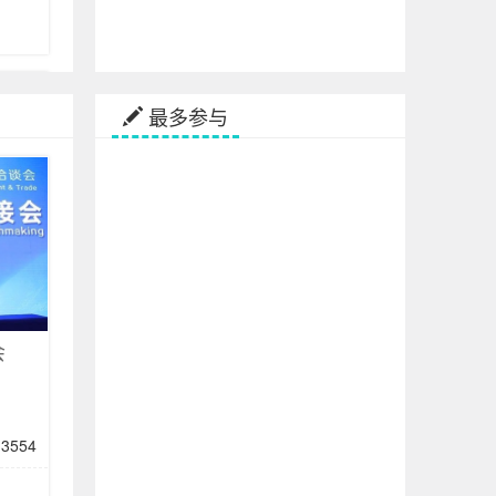
最多参与
目大
会
4313
3554