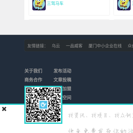
三驾马车
友情链接：
乌云
一品威客
厦门中小企业在线
众
2017年小微企业创业创新大赛
ACM
启动 梦想从这里起航！
2017-03-01 00:00:04
2017
关于我们
发布活动
区块链｜人工智能｜AI｜大数
厦门市
厦门
0
4461
上海
商务合作
据｜车联网，这里都有！第五
文章投稿
通知
届中国国际物联网高峰论坛
加入我们
项目加盟
2018-07-06 09:00:26
2018
130159362
众创空间
厦门
0
3654
厦门
发布直播
三驾马车
C