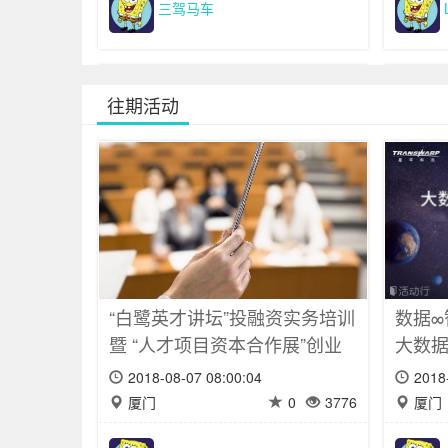
三驾马车
往期活动
慕尼黑上海电子展
201
二届
2017-03-14 08:00:06
2017
“白鹭英才讲坛”投融资实务培训
数据∞
上海
0
3500
北京
暨 “人才项目资本合作展”创业
大数据
融资辅导 活动方案
2018-08-07 08:00:04
2018
130159362
厦门
0
3776
厦门