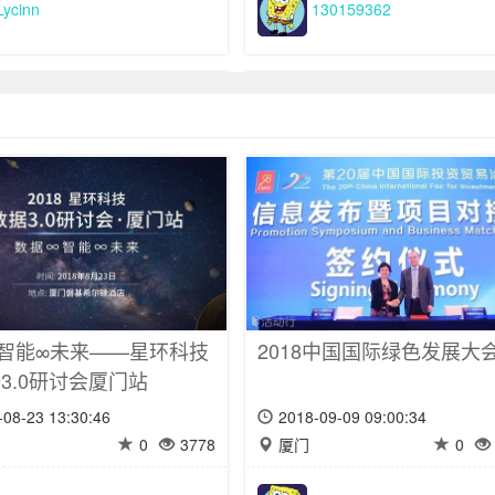
Lycinn
130159362
7中国新经济出海峰会暨第
中国海外人才创新创业项
中印互联网对话大会
赛
-03-16 08:00:48
2017-03-05 00:00:26
智能∞未来——星环科技
2018中国国际绿色发展大
0
3370
长春
0
3.0研讨会厦门站
-08-23 13:30:46
2018-09-09 09:00:34
Lycinn
130159362
0
3778
厦门
0